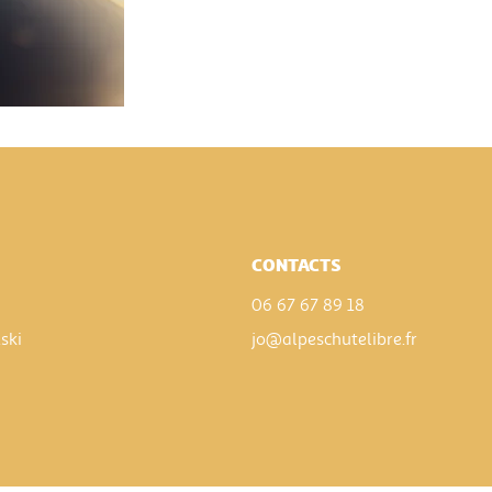
CONTACTS
06 67 67 89 18
.ski
jo@alpeschutelibre.fr