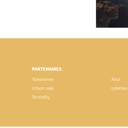
PARTENAIRES
Yakaramer
Alto
Urban side
sybelles
Stratefly