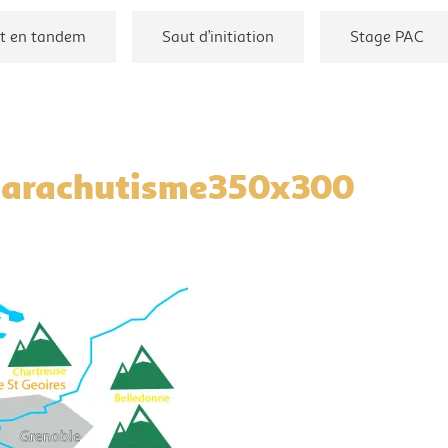
t en tandem
Saut d’initiation
Stage PAC
parachutisme350x300