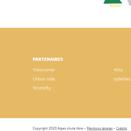
PARTENAIRES
Yakaramer
Alto
Urban side
sybelles
Stratefly
Copyright 2020 Alpes chute libre –
Mentions légales
–
Crédits